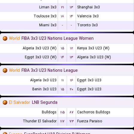
Liman 3x3
۲۱
۱۳
Shanghai 3x3
Toulouse 3x3
۱۸
۱۴
Valencia 3x3
Miami 3x3
-
-
Toronto 3x3
World
FIBA 3x3 U23 Nations League Women
Algeria 3x3 U23 (W)
۱۵
۱۲
Kenya 3x3 U23 (W)
Egypt 3x3 U23 (W)
۱۴
۱۳
Algeria 3x3 U23 (W)
World
FIBA 3x3 U23 Nations League
Algeria 3x3 U23
۱۱
۱۶
Egypt 3x3 U23
Benin 3x3 U23
۱۵
۲۰
Egypt 3x3 U23
El Salvador
LNB Segunda
Bulldogs
۱۱۵
۸۷
Cachorros Bulldogs
Thunder El Salvador
۱۱۷
۷۳
Fuerza Paraiso