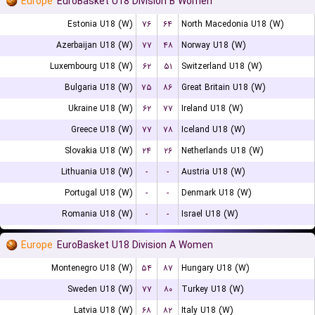
Europe
EuroBasket U18 Division B Women
Estonia U18 (W)
۷۶
۶۴
North Macedonia U18 (W)
Azerbaijan U18 (W)
۷۷
۴۸
Norway U18 (W)
Luxembourg U18 (W)
۶۲
۵۱
Switzerland U18 (W)
Bulgaria U18 (W)
۷۵
۸۶
Great Britain U18 (W)
Ukraine U18 (W)
۶۲
۷۷
Ireland U18 (W)
Greece U18 (W)
۷۷
۷۸
Iceland U18 (W)
Slovakia U18 (W)
۲۴
۲۶
Netherlands U18 (W)
Lithuania U18 (W)
-
-
Austria U18 (W)
Portugal U18 (W)
-
-
Denmark U18 (W)
Romania U18 (W)
-
-
Israel U18 (W)
Europe
EuroBasket U18 Division A Women
Montenegro U18 (W)
۵۴
۸۷
Hungary U18 (W)
Sweden U18 (W)
۷۷
۸۰
Turkey U18 (W)
Latvia U18 (W)
۶۸
۸۲
Italy U18 (W)