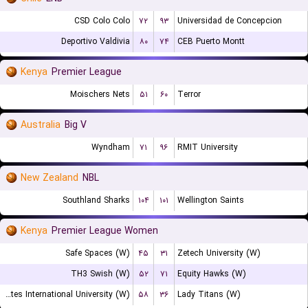
CSD Colo Colo
۷۲
۹۳
Universidad de Concepcion
Deportivo Valdivia
۸۰
۷۴
CEB Puerto Montt
Kenya
Premier League
Moischers Nets
۵۱
۶۰
Terror
Australia
Big V
Wyndham
۷۱
۹۶
RMIT University
New Zealand
NBL
Southland Sharks
۱۰۴
۱۰۱
Wellington Saints
Kenya
Premier League Women
Safe Spaces (W)
۴۵
۳۱
Zetech University (W)
TH3 Swish (W)
۵۲
۷۱
Equity Hawks (W)
United States International University (W)
۵۸
۳۶
Lady Titans (W)