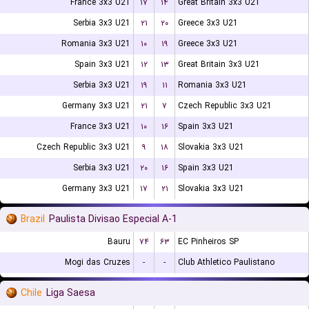
France 3x3 U21
۱۷
۱۴
Great Britain 3x3 U21
Serbia 3x3 U21
۲۱
۲۰
Greece 3x3 U21
Romania 3x3 U21
۱۰
۱۹
Greece 3x3 U21
Spain 3x3 U21
۱۲
۱۳
Great Britain 3x3 U21
Serbia 3x3 U21
۱۹
۱۱
Romania 3x3 U21
Germany 3x3 U21
۲۱
۷
Czech Republic 3x3 U21
France 3x3 U21
۱۰
۱۶
Spain 3x3 U21
Czech Republic 3x3 U21
۹
۱۸
Slovakia 3x3 U21
Serbia 3x3 U21
۲۰
۱۶
Spain 3x3 U21
Germany 3x3 U21
۱۷
۲۱
Slovakia 3x3 U21
Brazil
Paulista Divisao Especial A-1
Bauru
۷۴
۶۳
EC Pinheiros SP
Mogi das Cruzes
-
-
Club Athletico Paulistano
Chile
Liga Saesa