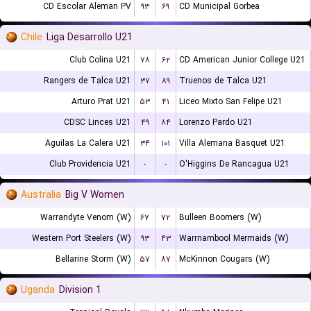
CD Escolar Aleman PV
۹۳
۶۹
CD Municipal Gorbea
Chile
Liga Desarrollo U21
Club Colina U21
۷۸
۶۲
CD American Junior College U21
Rangers de Talca U21
۳۷
۸۹
Truenos de Talca U21
Arturo Prat U21
۵۳
۴۱
Liceo Mixto San Felipe U21
CDSC Linces U21
۴۹
۸۴
Lorenzo Pardo U21
Aguilas La Calera U21
۳۴
۱۰۱
Villa Alemana Basquet U21
Club Providencia U21
-
-
O'Higgins De Rancagua U21
Australia
Big V Women
Warrandyte Venom (W)
۶۷
۷۲
Bulleen Boomers (W)
Western Port Steelers (W)
۹۳
۴۳
Warrnambool Mermaids (W)
Bellarine Storm (W)
۵۷
۸۷
McKinnon Cougars (W)
Uganda
Division 1