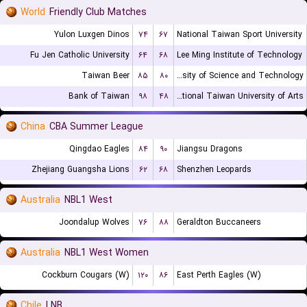
World
Friendly Club Matches
Yulon Luxgen Dinos
۷۴
۶۷
National Taiwan Sport University
Fu Jen Catholic University
۶۴
۶۸
Lee Ming Institute of Technology
Taiwan Beer
۸۵
۸۰
Chien Hsin University of Science and Technology
Bank of Taiwan
۹۸
۴۸
National Taiwan University of Arts
China
CBA Summer League
Qingdao Eagles
۸۴
۹۰
Jiangsu Dragons
Zhejiang Guangsha Lions
۶۲
۶۸
Shenzhen Leopards
Australia
NBL1 West
Joondalup Wolves
۷۶
۸۸
Geraldton Buccaneers
Australia
NBL1 West Women
Cockburn Cougars (W)
۱۲۰
۸۶
East Perth Eagles (W)
Chile
LNB