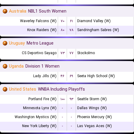
Australia
NBL1 South Women
Waverley Falcons (W)
۷۰
۶۱
Diamond Valley (W)
Knox Raiders (W)
۸۰
۷۸
Sandringham Sabres (W)
Uruguay
Metro League
CS Deportivo Sayago
۷۳
۷۷
Stockolmo
Uganda
Division 1 Women
Lady Jills (W)
۴۶
۶۹
Seeta High School (W)
United States
WNBA Including Playoffs
Portland Fire (W)
۱۰۰
۹۳
Seattle Storm (W)
Minnesota Lynx (W)
-
-
Dallas Wings (W)
Washington Mystics (W)
-
-
Phoenix Mercury (W)
New York Liberty (W)
-
-
Las Vegas Aces (W)