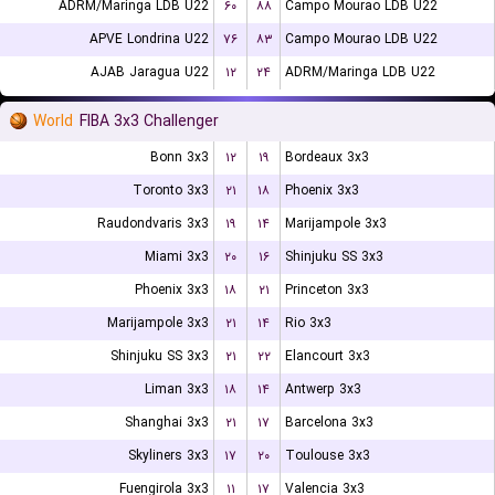
ADRM/Maringa LDB U22
۶۰
۸۸
Campo Mourao LDB U22
APVE Londrina U22
۷۶
۸۳
Campo Mourao LDB U22
AJAB Jaragua U22
۱۲
۲۴
ADRM/Maringa LDB U22
World
FIBA 3x3 Challenger
Bonn 3x3
۱۲
۱۹
Bordeaux 3x3
Toronto 3x3
۲۱
۱۸
Phoenix 3x3
Raudondvaris 3x3
۱۹
۱۴
Marijampole 3x3
Miami 3x3
۲۰
۱۶
Shinjuku SS 3x3
Phoenix 3x3
۱۸
۲۱
Princeton 3x3
Marijampole 3x3
۲۱
۱۴
Rio 3x3
Shinjuku SS 3x3
۲۱
۲۲
Elancourt 3x3
Liman 3x3
۱۸
۱۴
Antwerp 3x3
Shanghai 3x3
۲۱
۱۷
Barcelona 3x3
Skyliners 3x3
۱۷
۲۰
Toulouse 3x3
Fuengirola 3x3
۱۱
۱۷
Valencia 3x3