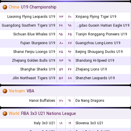
China
U19 Championship
Liaoning Flying Leopards U19
۷۳
۶۰
Xinjiang Flying Tiger U19
Guangdong Southern Tigers U19
۶۸
۹۸
Qingdao Guoxin Haitian Eagle U19
Sichuan Blue Whales U19
۹۵
۶۵
Tianjin Ronggang Pioneers U19
Fujian Sturgeons U19
۸۰
۸۷
Guangzhou Long-Lions U19
Shanxi Fenjiu Loongs U19
۷۵
۹۲
Beijing Shougang Ducks U19
Zhejiang Golden Bulls U19
۷۳
۹۱
Shandong Hi-Speed U19
Shanghai Sharks U19
۵۹
۶۷
Zhejiang Lions U19
Jilin Northeast Tigers U19
۵۷
۸۸
Shenzhen Leopards U19
Vietnam
VBA
Hanoi Buffaloes
۱۲۰
۹۱
Da Nang Dragons
World
FIBA 3x3 U21 Nations League
Italy 3x3 U21
۱۸
۱۹
Slovenia 3x3 U21