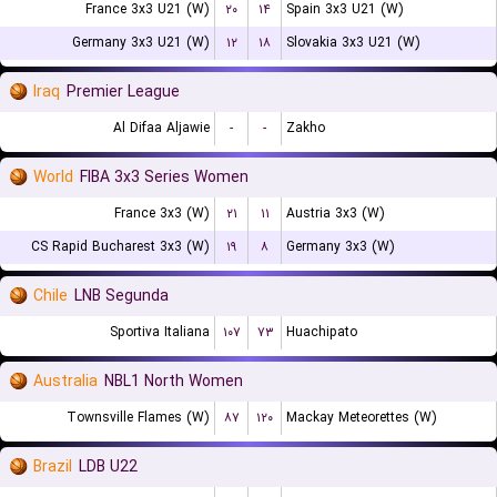
France 3x3 U21 (W)
۲۰
۱۴
Spain 3x3 U21 (W)
Germany 3x3 U21 (W)
۱۲
۱۸
Slovakia 3x3 U21 (W)
Iraq
Premier League
Al Difaa Aljawie
-
-
Zakho
World
FIBA 3x3 Series Women
France 3x3 (W)
۲۱
۱۱
Austria 3x3 (W)
CS Rapid Bucharest 3x3 (W)
۱۹
۸
Germany 3x3 (W)
Chile
LNB Segunda
Sportiva Italiana
۱۰۷
۷۳
Huachipato
Australia
NBL1 North Women
Townsville Flames (W)
۸۷
۱۲۰
Mackay Meteorettes (W)
Brazil
LDB U22