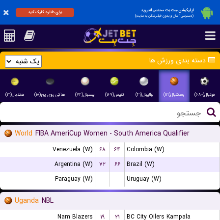
اپلیکیشن جت بت مختص اندروید
برای دانلود کلیک کنید
(دسترسی آسان و بدون فیلترشکن به سایت)
دسته بندی ورزش ها
فوتبال(۶۸۰)
بسکتبال(۱۱۹)
والیبال(۴۱)
تنیس(۱۶۷)
بیسبال(۷۲)
هاکی روی یخ(۱۸)
هندبال(۳۱)
World
FIBA AmeriCup Women - South America Qualifier
Venezuela (W)
۶۸
۶۴
Colombia (W)
Argentina (W)
۷۲
۶۶
Brazil (W)
Paraguay (W)
-
-
Uruguay (W)
Uganda
NBL
Nam Blazers
۱۹
۲۱
BC City Oilers Kampala