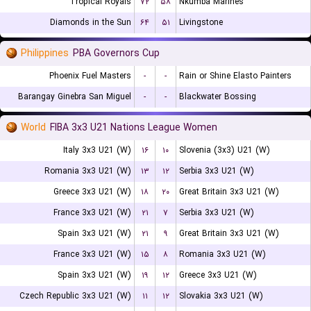
Tropical Royals
۷۲
۵۸
Nkumba Marines
Diamonds in the Sun
۶۴
۵۱
Livingstone
Philippines
PBA Governors Cup
Phoenix Fuel Masters
-
-
Rain or Shine Elasto Painters
Barangay Ginebra San Miguel
-
-
Blackwater Bossing
World
FIBA 3x3 U21 Nations League Women
Italy 3x3 U21 (W)
۱۶
۱۰
Slovenia (3x3) U21 (W)
Romania 3x3 U21 (W)
۱۳
۱۲
Serbia 3x3 U21 (W)
Greece 3x3 U21 (W)
۱۸
۲۰
Great Britain 3x3 U21 (W)
France 3x3 U21 (W)
۲۱
۷
Serbia 3x3 U21 (W)
Spain 3x3 U21 (W)
۲۱
۹
Great Britain 3x3 U21 (W)
France 3x3 U21 (W)
۱۵
۸
Romania 3x3 U21 (W)
Spain 3x3 U21 (W)
۱۹
۱۲
Greece 3x3 U21 (W)
Czech Republic 3x3 U21 (W)
۱۱
۱۲
Slovakia 3x3 U21 (W)