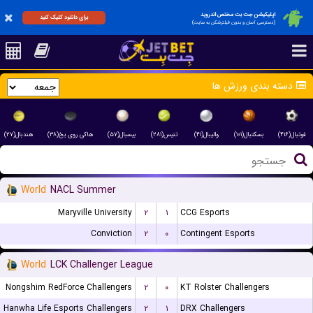
اپلیکیشن جت بت مختص اندروید
برای دانلود کلیک کنید
(دسترسی آسان و بدون فیلترشکن به سایت)
دسته بندی ورزش ها
فوتبال(۴۱۶)
بسکتبال(۱۰۱)
والیبال(۴۱)
تنیس(۲۸۱)
بیسبال(۵۷)
هاکی روی یخ(۳۸)
هندبال(۲۷)
World
NACL Summer
Maryville University
۲
۱
CCG Esports
Conviction
۲
۰
Contingent Esports
World
LCK Challenger League
Nongshim RedForce Challengers
۲
۰
KT Rolster Challengers
Hanwha Life Esports Challengers
۲
۱
DRX Challengers