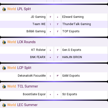
World
LPL Split
JD Gaming
۲
۰
EDward Gaming
Team WE
۱
۲
ThunderTalk Gaming
Bilibili Gaming
۰
۲
TOP Esports
World
LCK Rounds
KT Rolster
۰
۲
Gen.G Esports
BNK FEARX
۰
۲
HANJIN BRION
World
LCP Split
DetonatioN FocusMe
۰
۳
GAM Esports
World
TCL Summer
BoostGate Espor
۰
۰
SU Esports
World
LEC Summer